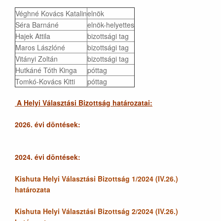
Véghné Kovács Katalin
elnök
Séra Barnáné
elnök-helyettes
Hajek Attila
bizottsági tag
Maros Lászlóné
bizottsági tag
Vitányi Zoltán
bizottsági tag
Hutkáné Tóth Kinga
póttag
Tomkó-Kovács Kitti
póttag
A Helyi Választási Bizottság határozatai:
2026. évi döntések:
2024. évi döntések:
Kishuta Helyi Választási Bizottság 1/2024 (IV.26.)
határozata
Kishuta Helyi Választási Bizottság 2/2024 (IV.26.)