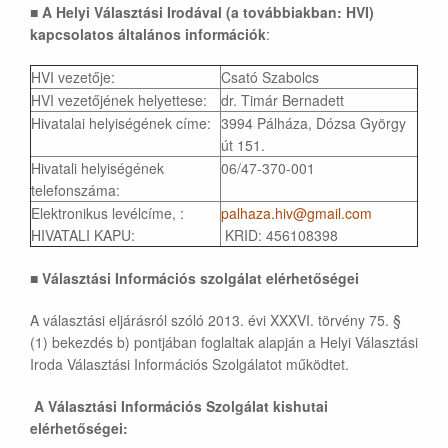
■
A Helyi Választási Irodával (a továbbiakban: HVI)
kapcsolatos általános információk
:
HVI vezetője:
Csató Szabolcs
HVI vezetőjének helyettese:
dr. Timár Bernadett
Hivatalai helyiségének címe:
3994 Pálháza, Dózsa György
út 151.
Hivatali helyiségének
06/47-370-001
telefonszáma:
Elektronikus levélcíme, :
palhaza.hiv@gmail.com
HIVATALI KAPU:
KRID: 456108398
■
Választási Információs szolgálat elérhetőségei
A választási eljárásról szóló 2013. évi XXXVI. törvény 75. §
(1) bekezdés b) pontjában foglaltak alapján a Helyi Választási
Iroda Választási Információs Szolgálatot működtet.
A Választási Információs Szolgálat kishutai
elérhetőségei: