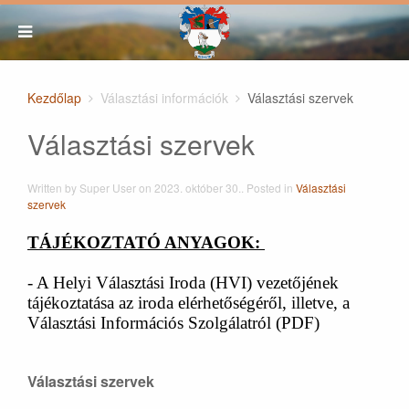
Kezdőlap
Választási információk
Választási szervek
Választási szervek
Written by Super User on
2023. október 30.
. Posted in
Választási
szervek
TÁJÉKOZTATÓ ANYAGOK:
- A Helyi Választási Iroda (HVI) vezetőjének
tájékoztatása az iroda elérhetőségéről, illetve, a
Választási Információs Szolgálatról (PDF)
Választási szervek