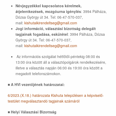
Névjegyzékkel kapcsolatos kérelmek,
átjelentkezések, mozgóurna igénylés
: 3994 Pálháza,
Dózsa György út 34. Tel: 06-47-570-037,
mail:
kishutaikirendeltseg@gmail.com
Jogi információ, választási bizottság delegált
tagjainak fogadása, eskütétel
: 3994 Pálháza, Dózsa
György út 34. Tel: 06-47-570-037,
mail:
kishutaikirendeltseg@gmail.com
Az információs szolgálat hétfőtől-péntekig 08:00 és
13:00 óra között áll a választópolgárok rendelkezésére,
illetve a választás napján 06:00 és 19:00 óra között a
megadott telefonszámokon.
■
A HVI vezetőjének határozatai:
6/2023.(X.18.) határozata Kishuta településen a képviselő-
testület megválasztandó tagjainak számáról
■
Helyi Választási Bizottság