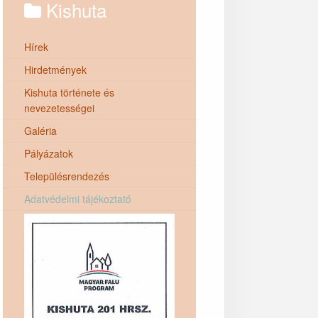
Kishuta
Hírek
Hirdetmények
Kishuta története és
nevezetességei
Galéria
Pályázatok
Településrendezés
Adatvédelmi tájékoztató