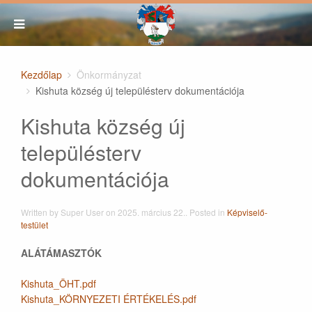
Kezdőlap
Önkormányzat
Kishuta község új településterv dokumentációja
Kishuta község új
településterv
dokumentációja
Written by Super User on
2025. március 22.
. Posted in
Képviselő-
testület
ALÁTÁMASZTÓK
Kishuta_ÖHT.pdf
Kishuta_KÖRNYEZETI ÉRTÉKELÉS.pdf