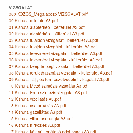
VIZSGÁLAT
000 KÖZÖS_Megalapozó VIZSGÁLAT.pdf
00 Kishuta ortofoto A3.pdf
01 Kishuta alaptérkép - belterület A3.pdf
02 Kishuta alaptérkép - külterület A3.pdf
03 Kishuta tulajdon vizsgáltat - belterület A3.pdf
04 Kishuta tulajdon vizsgálat - külterület A3.pdf
05 Kishuta telekméret vizsgálat - belterület A3.pdf
06 Kishuta telekméret vizsgálat - külterület A3.pdf
07 Kishuta beépítettségi vizsálat - belterület A3.pdf
08 Kishuta területhasználat vizsgálat - külterület A3.pdf
09 Kishuta Táj-, és természetvédelmi vizsgálat A3.pdf
10 Kishuta Mező szintézis vizsgálat A3.pdf
11 Kishuta Erdő szintézis vizsgálat A3.pdf
12 Kishuta vízellátás A3.pdf
13 Kishuta csatornázás A3.pdf
14 Kishuta gázellátás A3.pdf
15 Kishuta villamosenergia A3.pdf
16 Kishuta hírközlés A3.pdf
17 Kishuta közmű korlátozó adottságok A3.pdf